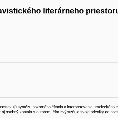
vistického literárneho priestor
stavujú syntézu pozorného čítania a interpretovania umeleckého te
z aj osobný kontakt s autorom, čím zvýrazňuje svoje prieniky do noeti