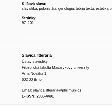
Klíčová slova:
slavistika; polonistika; genológia; teória textu; estetika
Stránky:
97–101
Slavica litteraria
Ústav slavistiky
Filozofická fakulta Masarykovy univerzity
Arna Nováka 1
602 00 Brno
Email:
slavica.litteraria@phil.muni.cz
E-ISSN: 2336-4491