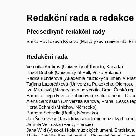
Redakční rada a redakce
Předsedkyně redakční rady
Šárka Havlíčková Kysová (Masarykova univerzita, Brn
Redakční rada
Veronika Ambros (University of Toronto, Kanada)
Pavel Drábek (University of Hull, Velká Británie)
Radka Kunderová (Akademie múzických umění v Praze
Taťjana Lazorčáková (Univerzita Palackého, Olomouc, 
Iva Mikulová (Masarykova univerzita, Brno, Česká repu
Barbora Diego Rivera Příhodová (Institut umění – Divad
Alena Sarkissian (Univerzita Karlova, Praha, Česká rep
Herta Schmid (Mnichov, Německo)
Barbora Schnelle (Berlín, Německo)
Jan Šotkovský (Janáčkova akademie múzických umění,
Jarmila Veltruská (Paříž, Francie)
Jana Wild (Vysoká škola múzických umení, Bratislava,
Michal Zahálka (Institut umění – Divadelní ústav, Praha