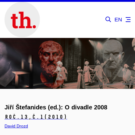
EN
Jiří Štefanides (ed.): O divadle 2008
Roč.13,
č.1
(2010)
David Drozd