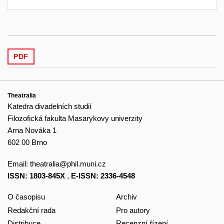
PDF
Theatralia
Katedra divadelních studií
Filozofická fakulta Masarykovy univerzity
Arna Nováka 1
602 00 Brno
Email:
theatralia@phil.muni.cz
ISSN: 1803-845X
,
E-ISSN: 2336-4548
O časopisu
Archiv
Redakční rada
Pro autory
Distribuce
Recenzní řízení