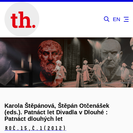
EN
Karola Štěpánová, Štěpán Otčenášek
(eds.). Patnáct let Divadla v Dlouhé :
Patnáct dlouhých let
Roč.15,
č.1
(2012)