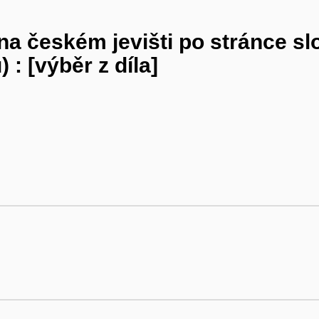
 českém jevišti po stránce slo
: [výběr z díla]