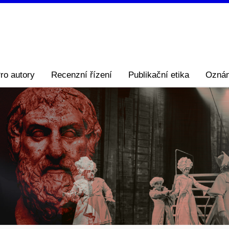
ro autory
Recenzní řízení
Publikační etika
Ozná