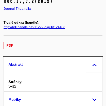
Roč.15,
č.2
(2012)
Journal Theatralia
Trvalý odkaz (handle):
http://hdl.handle.net/11222.digilib/124408
PDF
Abstrakt
Stránky:
9–12
Metriky