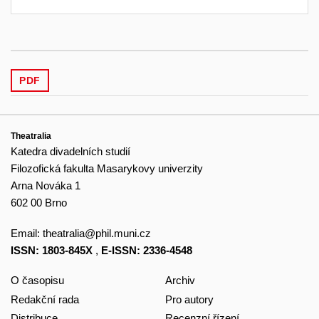
PDF
Theatralia
Katedra divadelních studií
Filozofická fakulta Masarykovy univerzity
Arna Nováka 1
602 00 Brno
Email:
theatralia@phil.muni.cz
ISSN: 1803-845X
,
E-ISSN: 2336-4548
O časopisu
Archiv
Redakční rada
Pro autory
Distribuce
Recenzní řízení