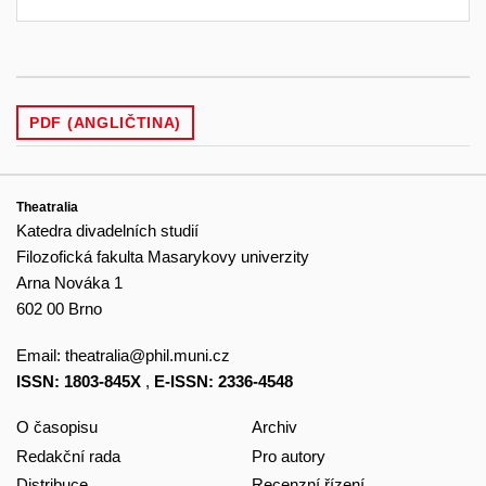
PDF (ANGLIČTINA)
Theatralia
Katedra divadelních studií
Filozofická fakulta Masarykovy univerzity
Arna Nováka 1
602 00 Brno
Email:
theatralia@phil.muni.cz
ISSN: 1803-845X
,
E-ISSN: 2336-4548
O časopisu
Archiv
Redakční rada
Pro autory
Distribuce
Recenzní řízení