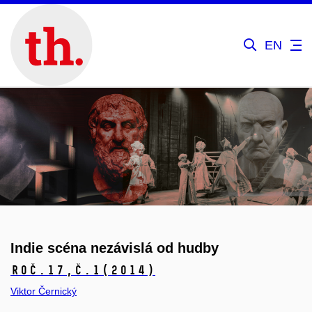
EN
Indie scéna nezávislá od hudby
Roč.17,
č.1
(2014)
Viktor Černický