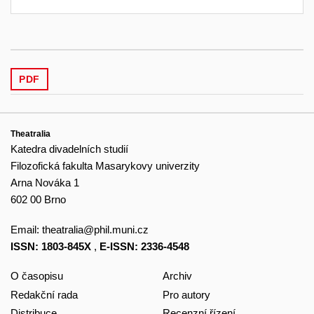
PDF
Theatralia
Katedra divadelních studií
Filozofická fakulta Masarykovy univerzity
Arna Nováka 1
602 00 Brno
Email:
theatralia@phil.muni.cz
ISSN: 1803-845X
,
E-ISSN: 2336-4548
O časopisu
Archiv
Redakční rada
Pro autory
Distribuce
Recenzní řízení