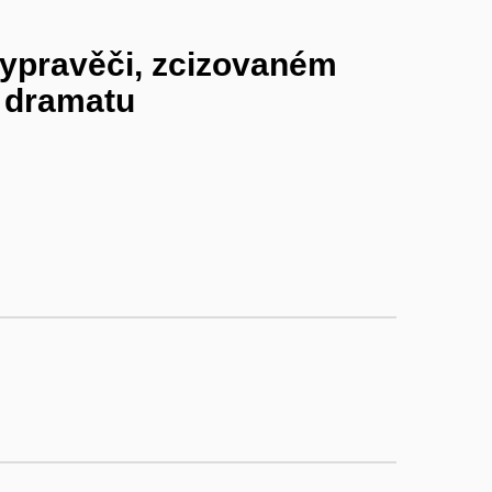
vypravěči, zcizovaném
h dramatu