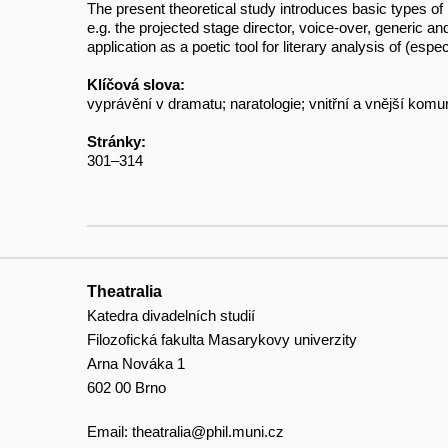
The present theoretical study introduces basic types of
e.g. the projected stage director, voice-over, generic and
application as a poetic tool for literary analysis of (esp
Klíčová slova:
vyprávění v dramatu; naratologie; vnitřní a vnější kom
Stránky:
301–314
Theatralia
Katedra divadelních studií
Filozofická fakulta Masarykovy univerzity
Arna Nováka 1
602 00 Brno
Email:
theatralia@phil.muni.cz