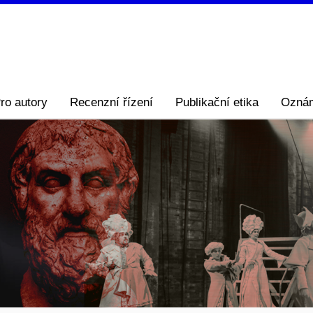
ro autory
Recenzní řízení
Publikační etika
Ozná