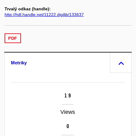
Trvalý odkaz (handle):
http://hdl.handle.net/11222.digilib/133637
PDF
Metriky
19
Views
0