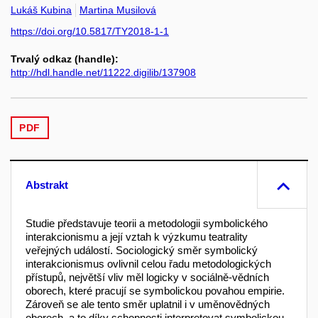
Lukáš Kubina
Martina Musilová
https://doi.org/10.5817/TY2018-1-1
Trvalý odkaz (handle):
http://hdl.handle.net/11222.digilib/137908
PDF
Abstrakt
Studie představuje teorii a metodologii symbolického
interakcionismu a její vztah k výzkumu teatrality
veřejných událostí. Sociologický směr symbolický
interakcionismus ovlivnil celou řadu metodologických
přístupů, největší vliv měl logicky v sociálně-vědních
oborech, které pracují se symbolickou povahou empirie.
Zároveň se ale tento směr uplatnil i v uměnovědných
oborech, a to díky schopnosti interpretovat symbolickou