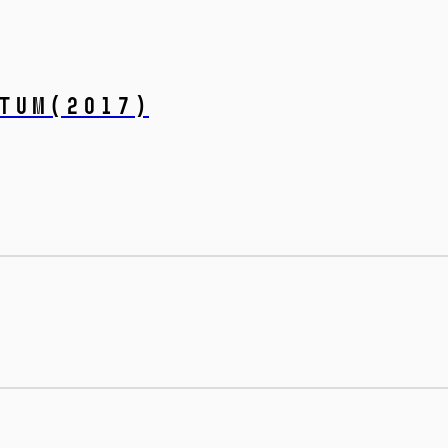
tum
(2017)