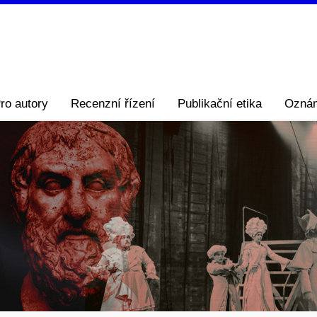
ro autory
Recenzní řízení
Publikační etika
Ozná