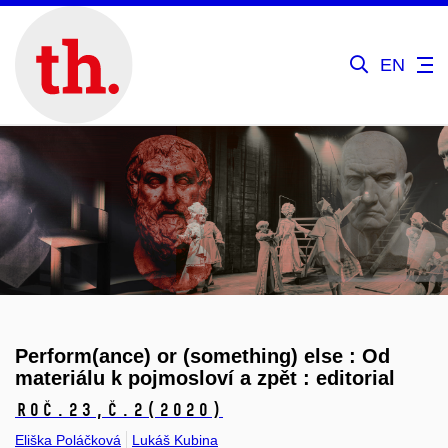
EN
Perform(ance) or (something) else : Od
materiálu k pojmosloví a zpět : editorial
Roč.23,
č.2
(2020)
Eliška Poláčková
Lukáš Kubina