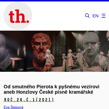
EN
Od smutného Pierota k pyšnému vezírovi
aneb Honzlovy České písně kramářské
Roč.24,
č.1
(2021)
Eva Šlaisová