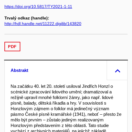
https://doi.org/10.5817/TY2021-1-11
Trvalý odkaz (handle):
http://hdl.handle.net/11222.digilib/143820
PDF
Abstrakt
Na začátku 40. let 20. století usiloval Jindřich Honzl o
scénické zpracování lidového umění; dramatizoval a
režijně upravil mnohé folklorní žánry, jako např. lidové
písně, balady, dětská říkadla a hry. V souvislosti s
Honzlovým zájmem o folklor má jedinečný význam
pásmo České písně kramářské (1941), neboť – přesto že
mělo být prvním – zůstalo jediným realizovaným
Honzlovým představením z této oblasti. Tato studie
vychází z archivních materiálů, na jejichž základě