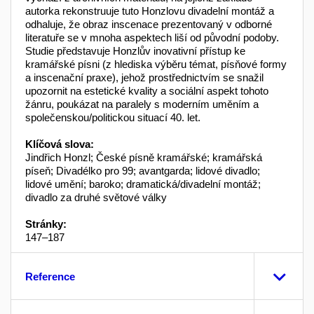
autorka rekonstruuje tuto Honzlovu divadelní montáž a
odhaluje, že obraz inscenace prezentovaný v odborné
literatuře se v mnoha aspektech liší od původní podoby.
Studie představuje Honzlův inovativní přístup ke
kramářské písni (z hlediska výběru témat, písňové formy
a inscenační praxe), jehož prostřednictvím se snažil
upozornit na estetické kvality a sociální aspekt tohoto
žánru, poukázat na paralely s moderním uměním a
společenskou/politickou situací 40. let.
Klíčová slova:
Jindřich Honzl; České písně kramářské; kramářská
píseň; Divadélko pro 99; avantgarda; lidové divadlo;
lidové umění; baroko; dramatická/divadelní montáž;
divadlo za druhé světové války
Stránky:
147–187
Reference