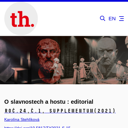
EN
O slavnostech a hostu : editorial
Roč.24,
č.1, Supplementum
(2021)
Karolína Stehlíková
https://doi.org/10.5817/TY2021-S-15