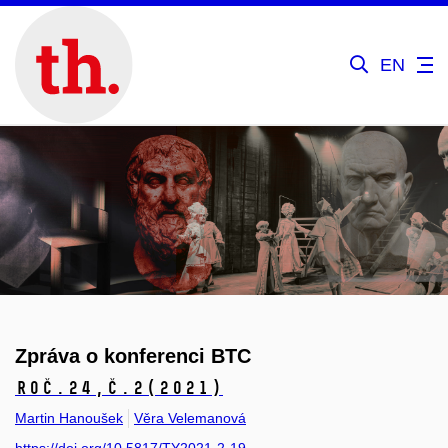
EN
Zpráva o konferenci BTC
Roč.24,
č.2
(2021)
Martin Hanoušek
Věra Velemanová
https://doi.org/10.5817/TY2021-2-19