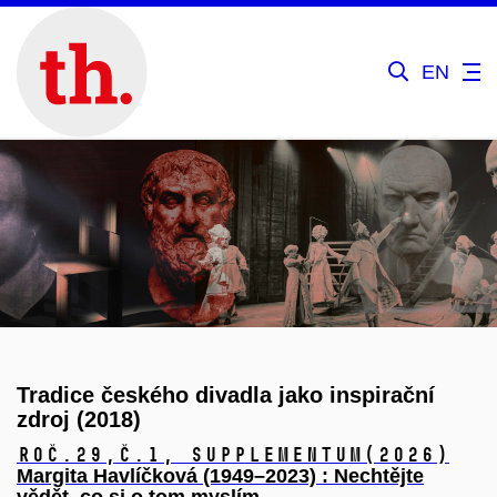
EN
Tradice českého divadla jako inspirační
zdroj (2018)
Roč.29,
č.1, Supplementum
(2026)
Margita Havlíčková (1949–2023) : Nechtějte