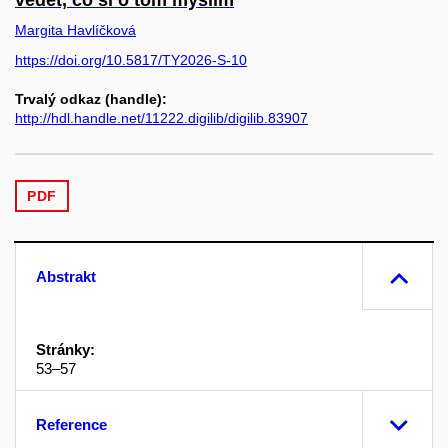
vědět, co si o tom myslím
Margita Havlíčková
https://doi.org/10.5817/TY2026-S-10
Trvalý odkaz (handle):
http://hdl.handle.net/11222.digilib/digilib.83907
PDF
Abstrakt
Stránky:
53–57
Reference