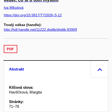
vědět, co si o tom myslím
Iva Mikulová
https://doi.org/10.5817/TY2026-S-12
Trvalý odkaz (handle):
http://hdl.handle.net/11222.digilib/digilib.83909
PDF
Abstrakt
Klíčová slova:
Havlíčková, Margita
Stránky:
71–78