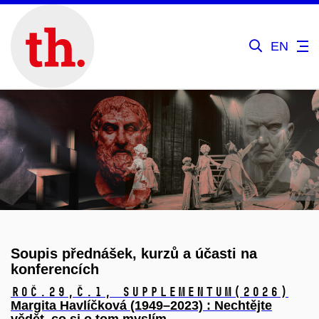
EN
Soupis přednášek, kurzů a účasti na
konferencích
Roč.29,
č.1, Supplementum
(2026)
Margita Havlíčková (1949–2023) : Nechtějte