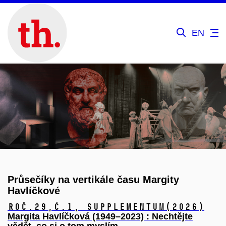
EN
Průsečíky na vertikále času Margity
Havlíčkové
Roč.29,
č.1, Supplementum
(2026)
Margita Havlíčková (1949–2023) : Nechtějte