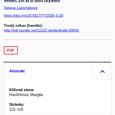
vědět, co si o tom myslím
Tatjana Lazorčáková
https://doi.org/10.5817/TY2026-S-25
Trvalý odkaz (handle):
http://hdl.handle.net/11222.digilib/digilib.83932
PDF
Abstrakt
Klíčová slova:
Havlíčková, Margita
Stránky:
115–116