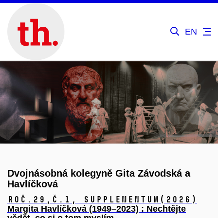
EN
Dvojnásobná kolegyně Gita Závodská a
Havlíčková
Roč.29,
č.1, Supplementum
(2026)
Margita Havlíčková (1949–2023) : Nechtějte