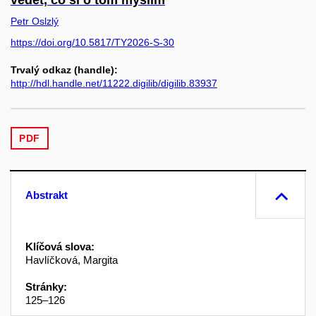
vědět, co si o tom myslím
Petr Oslzlý
https://doi.org/10.5817/TY2026-S-30
Trvalý odkaz (handle):
http://hdl.handle.net/11222.digilib/digilib.83937
PDF
Abstrakt
Klíčová slova:
Havlíčková, Margita
Stránky:
125–126