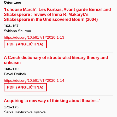
Orientace
'I choose March': Les Kurbas, Avant-garde Berezil and
Shakespeare : review of Irena R. Makaryk's
Shakespeare in the Undiscovered Bourn (2004)
163–167
Svitlana Shurma
https://doi.org/10.5817/TY2020-1-13
PDF (ANGLIČTINA)
A Czech dictionary of structuralist literary theory and
criticism
168–170
Pavel Drábek
https://doi.org/10.5817/TY2020-1-14
PDF (ANGLIČTINA)
Acquiring 'a new way of thinking about theatre...'
171–173
Šárka Havlíčková Kysová