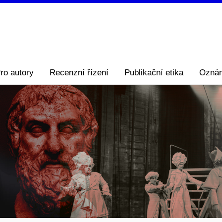
ro autory
Recenzní řízení
Publikační etika
Ozná