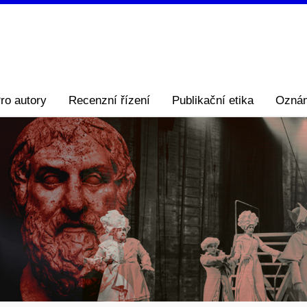
ro autory
Recenzní řízení
Publikační etika
Ozná