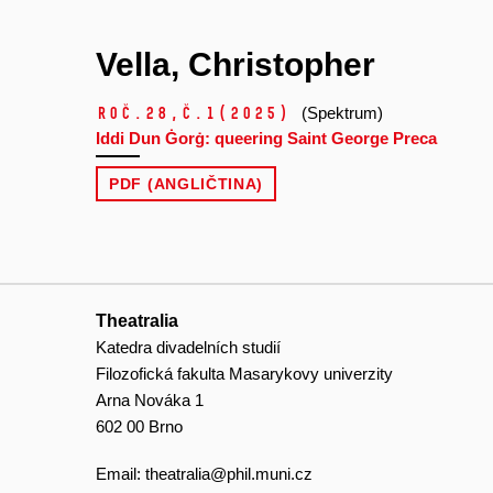
Vella, Christopher
Roč.28,
č.1
(2025)
(Spektrum)
Iddi Dun Ġorġ: queering Saint George Preca
PDF (ANGLIČTINA)
Theatralia
Katedra divadelních studií
Filozofická fakulta Masarykovy univerzity
Arna Nováka 1
602 00 Brno
Email:
theatralia@phil.muni.cz