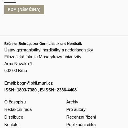
PDF (NĚMČINA)
Brünner Beiträge zur Germanistik und Nordistik
Ústav germanistiky, nordistiky a nederlandistiky
Filozofická fakulta Masarykovy univerzity
Arna Nováka 1
602 00 Brno
Email:
bbgn@phil.muni.cz
ISSN: 1803-7380
,
E-ISSN: 2336-4408
O časopisu
Archiv
Redakční rada
Pro autory
Distribuce
Recenzní řízení
Kontakt
Publikační etika