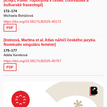
[Krejčí, Pavel. Toponyma v české, chorvatské a
bulharské frazeologii]
172–174
Michaela Boháčová
https://doi.org/10.5817/LB2025-40172
PDF
[Ireinová, Martina et al. Atlas nářečí českého jazyka.
Nominativ singuláru feminin]
175–177
Adéla Kereková
https://doi.org/10.5817/LB2025-40757
PDF