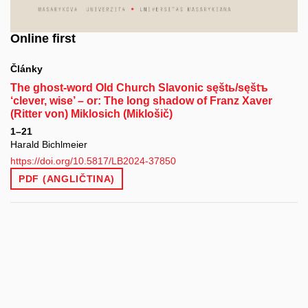
Online first
Články
The ghost-word Old Church Slavonic sęštь/sęštъ
‘clever, wise’ – or: The long shadow of Franz Xaver
(Ritter von) Miklosich (Miklošič)
1–21
Harald Bichlmeier
https://doi.org/10.5817/LB2024-37850
PDF (ANGLIČTINA)