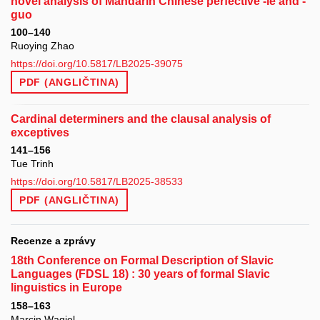
novel analysis of Mandarin Chinese perfective -le and -
guo
100–140
Ruoying Zhao
https://doi.org/10.5817/LB2025-39075
PDF (ANGLIČTINA)
Cardinal determiners and the clausal analysis of
exceptives
141–156
Tue Trinh
https://doi.org/10.5817/LB2025-38533
PDF (ANGLIČTINA)
Recenze a zprávy
18th Conference on Formal Description of Slavic
Languages (FDSL 18) : 30 years of formal Slavic
linguistics in Europe
158–163
Marcin Wągiel