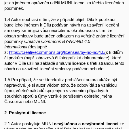
jejich jménem oprávněn udělit MUNI licenci za těchto licenčních
podmínek.
1.4 Autor souhlasí s tím, že v případě přijetí Díla k publikaci
bude jeho jménem k Dílu podáván návrh na uzavření licenční
smlouvy směřující vůči neurčitému okruhu osob s tím, že
obsah smlouvy bude určen odkazem na veřejně známé licenční
podmínky
Creative Commons BY-NC-ND 4.0
International
(dostupné
z:
https://creativecommons.org/licenses/by-nc-nd/4.0/
); k dílům
či prvkům (např. obrazová či fotografická dokumentace), které
autor v Díle užil na základě smluvní licence s třetí stranou, tento
návrh na uzavření licenční smlouvy podáván nebude.
1.5 Pro případ, že se kterékoli z prohlášení autora ukáže být
nepravdivé, je si autor vědom toho, že odpovídá za vzniklou
újmu, včetně nákladů spojených s vedením případných
soudních sporů a újmy vzniklé porušením dobrého jména
Časopisu nebo MUNI.
2. Poskytnutí licence
2.1 Autor poskytuje MUNI
nevýlučnou a nevýhradní licenci
ke