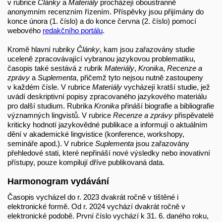
v rubrice
Články
a
Materiály
procházejí oboustranně
anonymním recenzním řízením. Příspěvky jsou přijímány do
konce února (1. číslo) a do konce června (2. číslo) pomocí
webového
redakčního portálu
.
Kromě hlavní rubriky
Články
, kam jsou zařazovány studie
uceleně zpracovávající vybranou jazykovou problematiku,
časopis také sestává z rubrik
Materiály
,
Kronika
,
Recenze a
zprávy
a
Suplementa
, přičemž tyto nejsou nutně zastoupeny
v každém čísle. V rubrice
Materiály
vycházejí kratší studie, jež
uvádí deskriptivní popisy zpracovaného jazykového materiálu
pro další studium. Rubrika
Kronika
přináší biografie a bibliografie
významných lingvistů. V rubrice
Recenze a zprávy
přispěvatelé
kriticky hodnotí jazykovědné publikace a informují o aktuálním
dění v akademické lingvistice (konference, workshopy,
semináře apod.). V rubrice
Suplementa
jsou zařazovány
přehledové stati, které nepřináší nové výsledky nebo inovativní
přístupy, pouze kompilují dříve publikovaná data.
Harmonogram vydávání
Časopis vycházel do r. 2023 dvakrát ročně v tištěné i
elektronické formě. Od r. 2024 vychází dvakrát ročně v
elektronické podobě. První číslo vychází k 31. 6. daného roku,