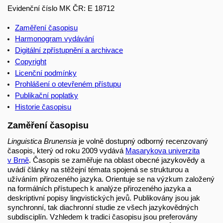
Evidenční číslo MK ČR: E 18712
Zaměření časopisu
Harmonogram vydávání
Digitální zpřístupnění a archivace
Copyright
Licenční podmínky
Prohlášení o otevřeném přístupu
Publikační poplatky
Historie časopisu
Zaměření časopisu
Linguistica Brunensia
je volně dostupný odborný recenzovaný
časopis, který od roku 2009 vydává
Masarykova univerzita
v Brně
. Časopis se zaměřuje na oblast obecné jazykovědy a
uvádí články na stěžejní témata spojená se strukturou a
užíváním přirozeného jazyka. Orientuje se na výzkum založený
na formálních přístupech k analýze přirozeného jazyka a
deskriptivní popisy lingvistických jevů. Publikovány jsou jak
synchronní, tak diachronní studie ze všech jazykovědných
subdisciplín. Vzhledem k tradici časopisu jsou preferovány