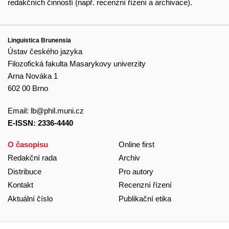
redakčních činností (např. recenzní řízení a archivace).
Linguistica Brunensia
Ústav českého jazyka
Filozofická fakulta Masarykovy univerzity
Arna Nováka 1
602 00 Brno
Email:
lb@phil.muni.cz
E-ISSN: 2336-4440
O časopisu
Online first
Redakční rada
Archiv
Distribuce
Pro autory
Kontakt
Recenzní řízení
Aktuální číslo
Publikační etika