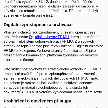
druhé číslo vychází k 31. 12. daného roku. Po úspěšném
ukončení recenzního řízení je článek zařazen do časopisu v
závislosti na tematickém zaměření čísla. Před tím může být
zveřejněn v formátu online first.
Digitální zpřístupnění a archivace
Plné texty článků jsou zpřístupněny v režimu open access
prostřednictvím
Digitální knihovny FF MU
, která je primárním
zdrojem i úložištěm odborných prací FF MU. Z webových
stránek časopisů na tyto plné texty uložené v Digitální knihovně
FF MU odkazujeme. Webové stránky časopisu slouží jako
prezentační a komunikační platforma zpřístupňující veškeré
informace o časopisu.
Tato skutečnost vychází ze strategického rozhodnutí FF MU a
mnohaleté osvědčené praxe zpřístupňování a archivování
zaměstnaneckých a smluvních děl vydaných FF MU. Tímto
způsobem je možné zajistit kvalitně a efektivně jednotné
zpracování metadat i dlouhodobou ochranu digitálních
dokumentů (LTP) a uživatelům vyhledávání napříč všemi texty.
Prohlášení o otevřeném přístupu