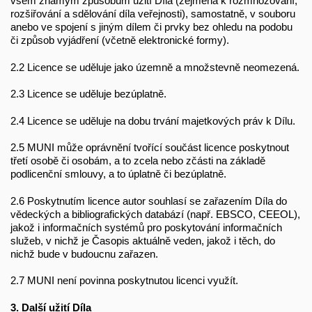
všem známým způsobům užití Díla (zejména k rozmnožování,
rozšiřování a sdělování díla veřejnosti), samostatně, v souboru
anebo ve spojení s jiným dílem či prvky bez ohledu na podobu
či způsob vyjádření (včetně elektronické formy).
2.2 Licence se uděluje jako územně a množstevně neomezená.
2.3 Licence se uděluje bezúplatně.
2.4 Licence se uděluje na dobu trvání majetkových práv k Dílu.
2.5 MUNI může oprávnění tvořící součást licence poskytnout
třetí osobě či osobám, a to zcela nebo zčásti na základě
podlicenční smlouvy, a to úplatně či bezúplatně.
2.6 Poskytnutím licence autor souhlasí se zařazením Díla do
vědeckých a bibliografických databází (např. EBSCO, CEEOL),
jakož i informačních systémů pro poskytování informačních
služeb, v nichž je Časopis aktuálně veden, jakož i těch, do
nichž bude v budoucnu zařazen.
2.7 MUNI není povinna poskytnutou licenci využít.
3. Další užití Díla