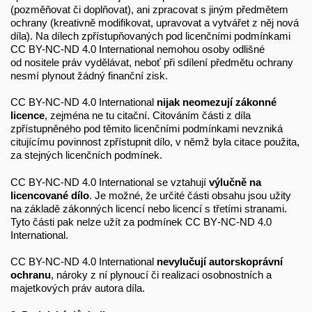
(pozměňovat či doplňovat), ani zpracovat s jiným předmětem
ochrany (kreativně modifikovat, upravovat a vytvářet z něj nová
díla). Na dílech zpřístupňovaných pod licenčními podmínkami
CC BY-NC-ND 4.0 International nemohou osoby odlišné
od nositele práv vydělávat, neboť při sdílení předmětu ochrany
nesmí plynout žádný finanční zisk.
CC BY-NC-ND 4.0 International
nijak neomezují zákonné
licence
, zejména ne tu citační. Citováním části z díla
zpřístupněného pod těmito licenčními podmínkami nevzniká
citujícímu povinnost zpřístupnit dílo, v němž byla citace použita,
za stejných licenčních podmínek.
CC BY-NC-ND 4.0 International se vztahují
výlučně na
licencované dílo
. Je možné, že určité části obsahu jsou užity
na základě zákonných licencí nebo licencí s třetími stranami.
Tyto části pak nelze užít za podmínek CC BY‑NC-ND 4.0
International.
CC BY-NC-ND 4.0 International
nevylučují autorskoprávní
ochranu
, nároky z ní plynoucí či realizaci osobnostních a
majetkových práv autora díla.