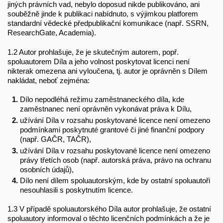
jiných právních vad, nebylo doposud nikde publikováno, ani
souběžně jinde k publikaci nabídnuto, s výjimkou platforem
standardní vědecké předpublikační komunikace (např. SSRN,
ResearchGate, Academia).
1.2 Autor prohlašuje, že je skutečným autorem, popř.
spoluautorem Díla a jeho volnost poskytovat licenci není
nikterak omezena ani vyloučena, tj. autor je oprávněn s Dílem
nakládat, neboť zejména:
Dílo nepodléhá režimu zaměstnaneckého díla, kde
zaměstnanec není oprávněn vykonávat práva k Dílu,
užívání Díla v rozsahu poskytované licence není omezeno
podmínkami poskytnuté grantové či jiné finanční podpory
(např. GAČR, TAČR),
užívání Díla v rozsahu poskytované licence není omezeno
právy třetích osob (např. autorská práva, právo na ochranu
osobních údajů),
Dílo není dílem spoluautorským, kde by ostatní spoluautoři
nesouhlasili s poskytnutím licence.
1.3 V případě spoluautorského Díla autor prohlašuje, že ostatní
spoluautory informoval o těchto licenčních podmínkách a že je