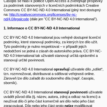
Časopis se hlásí k politice Open Access a zveřejňuje příspěvky
za podmínek stanovených v licenčních podmínkách Creative
Commons CC BY-NC-ND 4.0 International (plný text dostupný
na:
http://creativecommons.org/licenses/by-nc-
nd/4.0/legalcode
(dále jen "CC BY-NC-ND 4.0 International").
1. Informace o CC BY-NC-ND 4.0 International
CC BY-NC-ND 4.0 International jsou veřejně dostupné licenční
podmínky, které stanovují podmínky, za kterých lze dílo užít.
Tyto podmínky je nutno respektovat – v případě jejich
nedodržení se jedná o zásah do autorského práva. CC BY-NC-
ND 4.0 International tak uživateli stanovují určitá oprávnění a
stanovují určité povinnosti.
CC BY-NC-ND 4.0 International
opravňují
uživatele dílo „sdílet“,
tzn. rozmnožovat, distribuovat a sdělovat veřejnosti online.
Zároveň lze dílo zařadit do souborného díla (např. časopis,
sborník).
CC BY-NC-ND 4.0 International
stanovují povinnosti
uživatele
uvádět původ díla (tj. název, autora, zdroj a odkaz na licenci) a
neužívat dílo či jeho část komerčně ani dílo nebo jeho část
zpracovávat. Dílo nebo jeho část proto
nelze
modifikovat