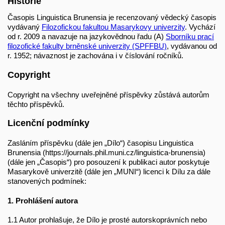
Historie
Časopis Linguistica Brunensia je recenzovaný vědecký časopis
vydávaný
Filozofickou fakultou Masarykovy univerzity
. Vychází
od r. 2009 a navazuje na jazykovědnou řadu (A)
Sborníku prací
filozofické fakulty brněnské univerzity (SPFFBU)
, vydávanou od
r. 1952; návaznost je zachována i v číslování ročníků.
Copyright
Copyright na všechny uveřejněné příspěvky zůstává autorům
těchto příspěvků.
Licenční podmínky
Zasláním příspěvku (dále jen „Dílo“) časopisu Linguistica
Brunensia (https://journals.phil.muni.cz/linguistica-brunensia)
(dále jen „Časopis“) pro posouzení k publikaci autor poskytuje
Masarykově univerzitě (dále jen „MUNI“) licenci k Dílu za dále
stanovených podmínek:
1. Prohlášení autora
1.1 Autor prohlašuje, že Dílo je prosté autorskoprávních nebo