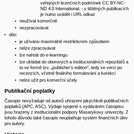
veřejných licenčních podmínek CC BY-NC-
ND 4.0 International. - v tištěných publikacích
je nutno uvádět i URL odkaz
neužívat komerčně
nezpracovávat
dílo:
je užíváno maximálně restriktivním způsobem
nelze zpracovávat
lze nahrát do e-learningu
lze ukládat do oborových a institucionálních repozitářů a
to ve formě tzv. „publisher's edition“, tedy ve verzi po
recenzích, včetně finálního formátování a korekcí
nelze užít pro komerční účely
Publikační poplatky
Časopis nevyžaduje od autorů uhrazení jakýchkoli publikačních
poplatků (APC, ASC). Výdaje spojené s vydáváním časopisu
jsou hrazeny z institucionální podpory Masarykovy univerzity. Z
tohoto důvodu také časopis neuplatňuje systém finančních úlev
pro autory.