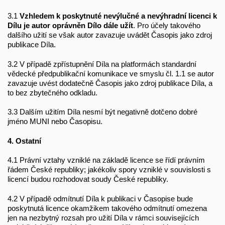
3.1
Vzhledem k poskytnuté nevýlučné a nevýhradní licenci k
Dílu je autor oprávněn Dílo dále užít
. Pro účely takového
dalšího užití se však autor zavazuje uvádět Časopis jako zdroj
publikace Díla.
3.2 V případě zpřístupnění Díla na platformách standardní
vědecké předpublikační komunikace ve smyslu čl. 1.1 se autor
zavazuje uvést dodatečně Časopis jako zdroj publikace Díla, a
to bez zbytečného odkladu.
3.3 Dalším užitím Díla nesmí být negativně dotčeno dobré
jméno MUNI nebo Časopisu.
4. Ostatní
4.1 Právní vztahy vzniklé na základě licence se řídí právním
řádem České republiky; jakékoliv spory vzniklé v souvislosti s
licencí budou rozhodovat soudy České republiky.
4.2 V případě odmítnutí Díla k publikaci v Časopise bude
poskytnutá licence okamžikem takového odmítnutí omezena
jen na nezbytný rozsah pro užití Díla v rámci souvisejících