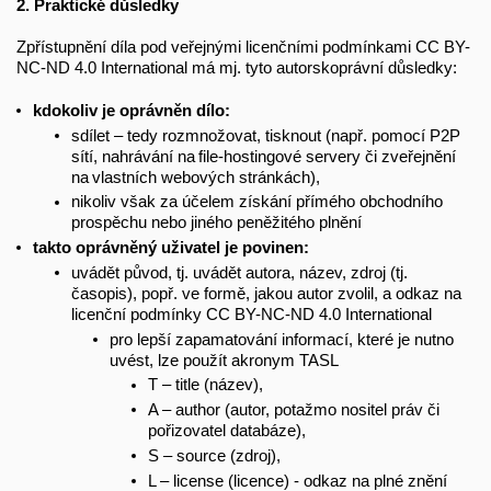
2. Praktické důsledky
Zpřístupnění díla pod veřejnými licenčními podmínkami CC BY-
NC-ND 4.0 International má mj. tyto autorskoprávní důsledky:
kdokoliv je oprávněn dílo:
sdílet – tedy rozmnožovat, tisknout (např. pomocí P2P
sítí, nahrávání na file-hostingové servery či zveřejnění
na vlastních webových stránkách),
nikoliv však za účelem získání přímého obchodního
prospěchu nebo jiného peněžitého plnění
takto oprávněný uživatel je povinen:
uvádět původ, tj. uvádět autora, název, zdroj (tj.
časopis), popř. ve formě, jakou autor zvolil, a odkaz na
licenční podmínky CC BY-NC-ND 4.0 International
pro lepší zapamatování informací, které je nutno
uvést, lze použít akronym TASL
T – title (název),
A – author (autor, potažmo nositel práv či
pořizovatel databáze),
S – source (zdroj),
L – license (licence) - odkaz na plné znění