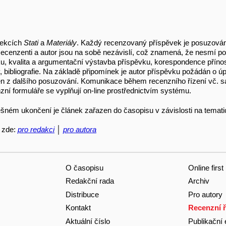
sekcích
S
tati
a
Materiály
. Každý recenzovaný příspěvek je posuzová
Recenzenti a autor jsou na sobě nezávislí, což znamená, že nesmí po
 kvalita a argumentační výstavba příspěvku, korespondence přínosu 
v, bibliografie. Na základě připomínek je autor příspěvku požádán o 
zen z dalšího posuzování. Komunikace během recenzního řízení vč. 
zní formuláře se vyplňují on-line prostřednictvím systému.
ěšném ukončení je článek zařazen do časopisu v závislosti na temati
é zde:
pro redakci
│
pro autora
O časopisu
Online first
Redakční rada
Archiv
Distribuce
Pro autory
Kontakt
Recenzní ř
Aktuální číslo
Publikační 