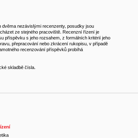
n dvěma nezávislými recenzenty, posudky jsou
cházet ze stejného pracoviště. Recenzní řízení je
příspěvku s jeho rozsahem, z formálních kritérií jeho
úpravu, přepracování nebo zkrácení rukopisu, v případě
samotného recenzování příspěvků probíhá
cké skladbě čísla.
ízení
etika