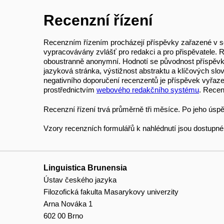
Recenzní řízení
Recenzním řízením procházejí příspěvky zařazené v 
vypracovávány zvlášť pro redakci a pro přispěvatele. 
oboustranně anonymní. Hodnotí se původnost příspěvku,
jazyková stránka, výstižnost abstraktu a klíčových slo
negativního doporučení recenzentů je příspěvek vyřa
prostřednictvím
webového redakčního systému
. Recen
Recenzní řízení trvá průměrně tři měsíce. Po jeho úsp
Vzory recenzních formulářů k nahlédnutí jsou dostupn
Linguistica Brunensia
Ústav českého jazyka
Filozofická fakulta Masarykovy univerzity
Arna Nováka 1
602 00 Brno