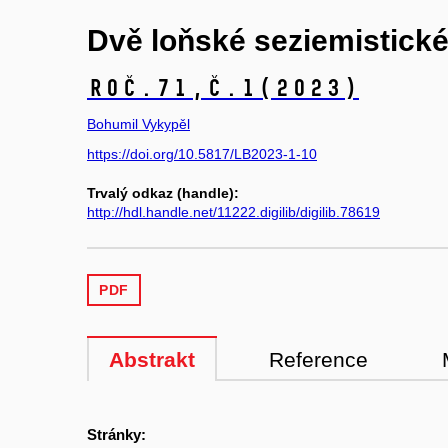
Dvě loňské seziemistické
Roč.71,
č.1
(2023)
Bohumil Vykypěl
https://doi.org/10.5817/LB2023-1-10
Trvalý odkaz (handle):
http://hdl.handle.net/11222.digilib/digilib.78619
PDF
Abstrakt
Reference
Stránky: