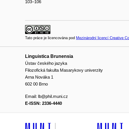
103–106
Tato práce je licencována pod
Mezinárodní licencí Creative 
Linguistica Brunensia
Ústav českého jazyka
Filozofická fakulta Masarykovy univerzity
Arna Nováka 1
602 00 Brno
Email:
lb@phil.muni.cz
E-ISSN: 2336-4440