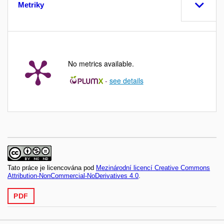
Metriky
No metrics available.
-
see details
Tato práce je licencována pod
Mezinárodní licencí Creative Commons
Attribution-NonCommercial-NoDerivatives 4.0
.
PDF