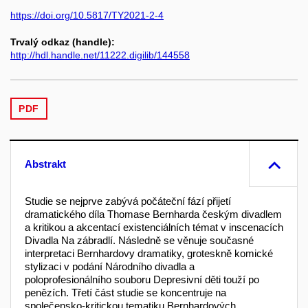
https://doi.org/10.5817/TY2021-2-4
Trvalý odkaz (handle):
http://hdl.handle.net/11222.digilib/144558
PDF
Abstrakt
Studie se nejprve zabývá počáteční fází přijetí
dramatického díla Thomase Bernharda českým divadlem
a kritikou a akcentací existenciálních témat v inscenacích
Divadla Na zábradlí. Následně se věnuje současné
interpretaci Bernhardovy dramatiky, groteskně komické
stylizaci v podání Národního divadla a
poloprofesionálního souboru Depresivní děti touží po
penězích. Třetí část studie se koncentruje na
společensko-kritickou tematiku Bernhardových