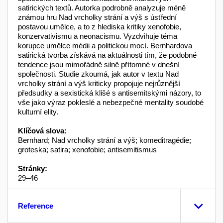
satirických textů. Autorka podrobně analyzuje méně
známou hru Nad vrcholky strání a výš s ústřední
postavou umělce, a to z hlediska kritiky xenofobie,
konzervativismu a neonacismu. Vyzdvihuje téma
korupce umělce médii a politickou mocí. Bernhardova
satirická tvorba získává na aktuálnosti tím, že podobné
tendence jsou mimořádně silně přítomné v dnešní
společnosti. Studie zkoumá, jak autor v textu Nad
vrcholky strání a výš kriticky propojuje nejrůznější
předsudky a sexistická klišé s antisemitskými názory, to
vše jako výraz pokleslé a nebezpečné mentality soudobé
kulturní elity.
Klíčová slova:
Bernhard; Nad vrcholky strání a výš; komeditragédie;
groteska; satira; xenofobie; antisemitismus
Stránky:
29–46
Reference