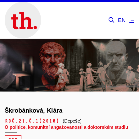
EN
Škrobánková, Klára
Roč.21,
č.1
(2018)
(Depeše)
O politice, komunitní angažovanosti a doktorském studiu