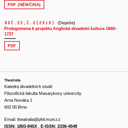
PDF (NĚMČINA)
Roč.22,
č.2
(2019)
(Depeše)
Prolegomena k projektu Anglická divadelní kultura 1660–
1737
PDF
Theatralia
Katedra divadelních studií
Filozofická fakulta Masarykovy univerzity
Arna Nováka 1
602 00 Brno
Email:
theatralia@phil.muni.cz
ISSN: 1803-845X
,
E-ISSN: 2336-4548