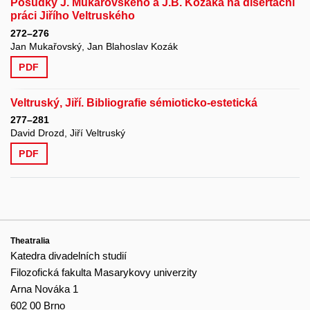
Posudky J. Mukařovského a J.B. Kozáka na disertační
práci Jiřího Veltruského
272–276
Jan Mukařovský, Jan Blahoslav Kozák
PDF
Veltruský, Jiří. Bibliografie sémioticko-estetická
277–281
David Drozd, Jiří Veltruský
PDF
Theatralia
Katedra divadelních studií
Filozofická fakulta Masarykovy univerzity
Arna Nováka 1
602 00 Brno