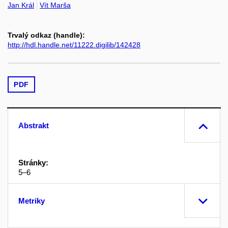
Jan Král
Vít Marša
Trvalý odkaz (handle):
http://hdl.handle.net/11222.digilib/142428
PDF
Abstrakt
Stránky:
5–6
Metriky