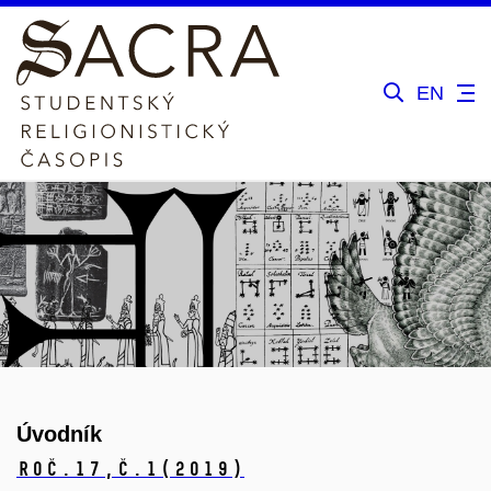
EN
Úvodník
Roč.17,
č.1
(2019)