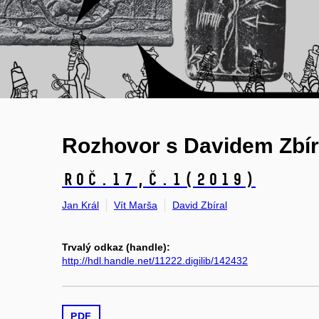
Rozhovor s Davidem Zbí
Roč.17,
č.1
(2019)
Jan Král
Vít Marša
David Zbíral
Trvalý odkaz (handle):
http://hdl.handle.net/11222.digilib/142432
PDF