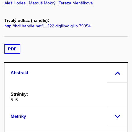
Aleš Hodes
Matouš Mokrý
Tereza Menšíková
Trvalý odkaz (handle):
http://hdl.handle.net/11222.digilib/digilib.79054
PDF
Abstrakt
Stránky:
5–6
Metriky