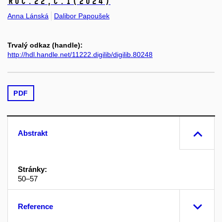
Roč.22,
č.1
(2024)
Anna Lánská
Dalibor Papoušek
Trvalý odkaz (handle):
http://hdl.handle.net/11222.digilib/digilib.80248
PDF
Abstrakt
Stránky:
50–57
Reference