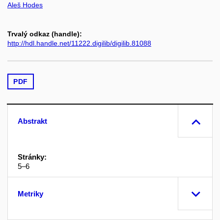
Aleš Hodes
Trvalý odkaz (handle):
http://hdl.handle.net/11222.digilib/digilib.81088
PDF
Abstrakt
Stránky:
5–6
Metriky