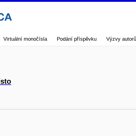
Virtuální monočísla
Podání příspěvku
Výzvy autor
ísto