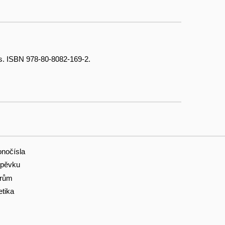
 s. ISBN 978-80-8082-169-2.
onočísla
spěvku
orům
etika