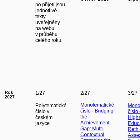
po přijetí jsou
jednotlivé
texty
uveřejněny
na webu
v průběhu
celého roku.
Rok
1/27
2/27
3/27
2027
Monotematické
Polytematické
Mono
číslo - Bridging
číslo v
číslo 
the
českém
High
Achievement
jazyce
Educa
Gap: Multi-
Rethi
Contextual
Asse