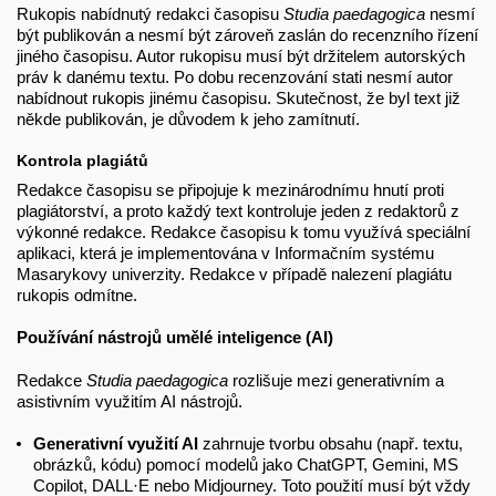
Rukopis nabídnutý redakci časopisu
Studia paedagogica
nesmí
být publikován a nesmí být zároveň zaslán do recenzního řízení
jiného časopisu. Autor rukopisu musí být držitelem autorských
práv k danému textu. Po dobu recenzování stati nesmí autor
nabídnout rukopis jinému časopisu. Skutečnost, že byl text již
někde publikován, je důvodem k jeho zamítnutí.
Kontrola plagiátů
Redakce časopisu se připojuje k mezinárodnímu hnutí proti
plagiátorství, a proto každý text kontroluje jeden z redaktorů z
výkonné redakce. Redakce časopisu k tomu využívá speciální
aplikaci, která je implementována v Informačním systému
Masarykovy univerzity. Redakce v případě nalezení plagiátu
rukopis odmítne.
Používání nástrojů umělé inteligence (AI)
Redakce
Studia paedagogica
rozlišuje mezi generativním a
asistivním využitím AI nástrojů.
Generativní využití AI
zahrnuje tvorbu obsahu (např. textu,
obrázků, kódu) pomocí modelů jako ChatGPT, Gemini, MS
Copilot, DALL·E nebo Midjourney. Toto použití musí být vždy