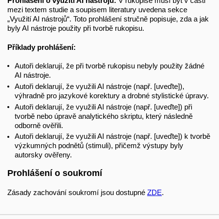
Prohlášení o využití AI nástrojů:
V rukopise musí být v části
mezi textem studie a soupisem literatury uvedena sekce
„Využití AI nástrojů“. Toto prohlášení stručně popisuje, zda a jak
byly AI nástroje použity při tvorbě rukopisu.
Příklady prohlášení:
Autoři deklarují, že při tvorbě rukopisu nebyly použity žádné
AI nástroje.
Autoři deklarují, že využili AI nástroje (např. [uveďte]),
výhradně pro jazykové korektury a drobné stylistické úpravy.
Autoři deklarují, že využili AI nástroje (např. [uveďte]) při
tvorbě nebo úpravě analytického skriptu, který následně
odborně ověřili.
Autoři deklarují, že využili AI nástroje (např. [uveďte]) k tvorbě
výzkumných podnětů (stimuli), přičemž výstupy byly
autorsky ověřeny.
Prohlášení o soukromí
Zásady zachování soukromí jsou dostupné
ZDE
.