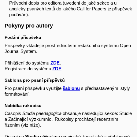
Průvodní dopis pro editora (uvedení do jaké sekce a u
anglicky psaných textů do jakého Call for Papers je příspěvek
podáván).
Pokyny pro autory
Podání příspěvku
Příspěvky vkládejte prostřednictvím redakčního systému Open
Journal System.
Přihlášení do systému
ZDE
.
Registrace do systému
ZDE
.
Šablona pro psaní příspěvků
Pro psaní příspěvku využijte
šablonu
s přednastavenými styly
formátování.
Nabídka rukopisu
Časopis
Studia paedagogica
obsahuje následující sekce: Studie
a Začínající výzkumníci. Rukopisy procházejí recenzním
řízením (viz níže).
Do sekce
Studie
přijímáme empirické, teoretické a přehledové