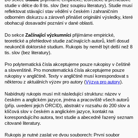
studie v délce do 8 tis. slov (bez soupisu literatury). Studie musí
reflektovat stávající stav vědění v českém i zahraničním
odborném diskurzu a zároveň přinášet originální výsledky, které
obohacují dosavadní poznání v dané oblasti.
Do sekce
Začínající výzkumníci
přijímáme empirické,
teoretické a přehledové studie začínajících autorů, kteří dosud
neukončili doktorské studium. Rukopis by neměl být delší než 8
tis. slov (bez literatury).
Pro polytematická čísla akceptujeme pouze rukopisy v češtině
a slovenštině. Pro monotematická čísla akceptujeme pouze
rukopisy v angličtině. Texty v angličtině musí korespondovat s
některou z aktuálních výzev pro autory (
Výzva pro autory
).
Nabídnutý rukopis musí mít následující strukturu: název v
českém a anglickém jazyce, jména a pracoviště všech autorů
(příp. uvedení jejich ORCID), abstrakt v rozsahu do 200 slov a
klíčová slov v českém a anglickém jazyce, kontakt na
korespondujícího autora, text studie a abecedně řazený seznam
citované literatury.
Rukopis je nutné zaslat ve dvou souborech: První soubor