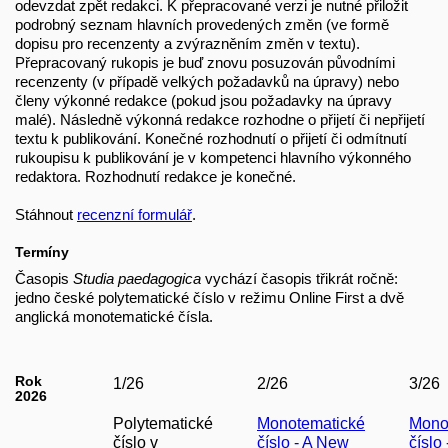
odevzdat zpět redakci. K přepracované verzi je nutné přiložit
podrobný seznam hlavních provedených změn (ve formě
dopisu pro recenzenty a zvýrazněním změn v textu).
Přepracovaný rukopis je buď znovu posuzován původními
recenzenty (v případě velkých požadavků na úpravy) nebo
členy výkonné redakce (pokud jsou požadavky na úpravy
malé). Následně výkonná redakce rozhodne o přijetí či nepřijetí
textu k publikování. Konečné rozhodnutí o přijetí či odmítnutí
rukoupisu k publikování je v kompetenci hlavního výkonného
redaktora. Rozhodnutí redakce je konečné.
Stáhnout
recenzní formulář
.
Termíny
Časopis
Studia paedagogica
vychází časopis třikrát ročně:
jedno české polytematické číslo v režimu Online First a dvě
anglická monotematické čísla.
Rok
1/26
2/26
3/26
2026
Polytematické
Monotematické
Mono
číslo v
číslo - A New
číslo