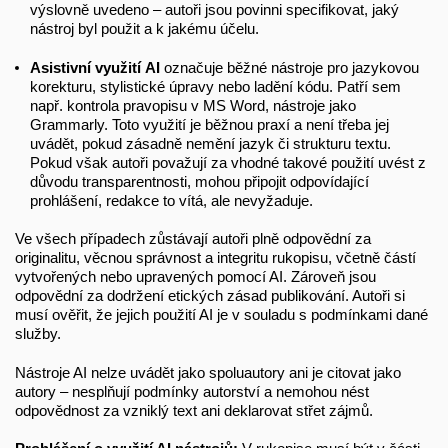
výslovně uvedeno – autoři jsou povinni specifikovat, jaký
nástroj byl použit a k jakému účelu.
Asistivní využití AI
označuje běžné nástroje pro jazykovou
korekturu, stylistické úpravy nebo ladění kódu. Patří sem
např. kontrola pravopisu v MS Word, nástroje jako
Grammarly. Toto využití je běžnou praxí a není třeba jej
uvádět, pokud zásadně nemění jazyk či strukturu textu.
Pokud však autoři považují za vhodné takové použití uvést z
důvodu transparentnosti, mohou připojit odpovídající
prohlášení, redakce to vítá, ale nevyžaduje.
Ve všech případech zůstávají autoři plně odpovědní za
originalitu, věcnou správnost a integritu rukopisu, včetně částí
vytvořených nebo upravených pomocí AI. Zároveň jsou
odpovědní za dodržení etických zásad publikování. Autoři si
musí ověřit, že jejich použití AI je v souladu s podmínkami dané
služby.
Nástroje AI nelze uvádět jako spoluautory ani je citovat jako
autory – nesplňují podmínky autorství a nemohou nést
odpovědnost za vzniklý text ani deklarovat střet zájmů.