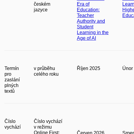
českém
Era of
Learn
jazyce
Education:
High
Teacher
Educ
Authority and
Student
Learning in the
Age of AI
Termín
v průběhu
Říjen 2025
Únor
pro
celého roku
zaslání
plných
textů
Číslo
Číslo vychází
vychází
v režimu
Online First:
Červen 2026
Srpe