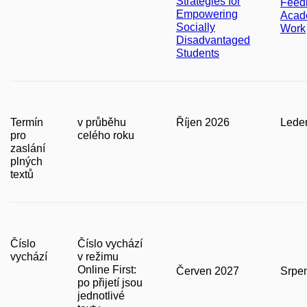
Strategies for
Feed
Empowering
Acad
Socially
Work
Disadvantaged
Students
Termín
v průběhu
Říjen 2026
Lede
pro
celého roku
zaslání
plných
textů
Číslo
Číslo vychází
vychází
v režimu
Online First:
Červen 2027
Srpe
po přijetí jsou
jednotlivé