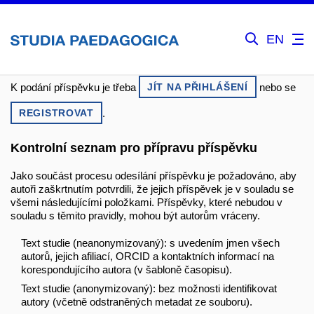
EN
JÍT NA PŘIHLÁŠENÍ
K podání příspěvku je třeba
nebo se
REGISTROVAT
.
Kontrolní seznam pro přípravu příspěvku
Jako součást procesu odesílání příspěvku je požadováno, aby
autoři zaškrtnutím potvrdili, že jejich příspěvek je v souladu se
všemi následujícími položkami. Příspěvky, které nebudou v
souladu s těmito pravidly, mohou být autorům vráceny.
Text studie (neanonymizovaný): s uvedením jmen všech
autorů, jejich afiliací, ORCID a kontaktních informací na
korespondujícího autora (v šabloně časopisu).
Text studie (anonymizovaný): bez možnosti identifikovat
autory (včetně odstraněných metadat ze souboru).