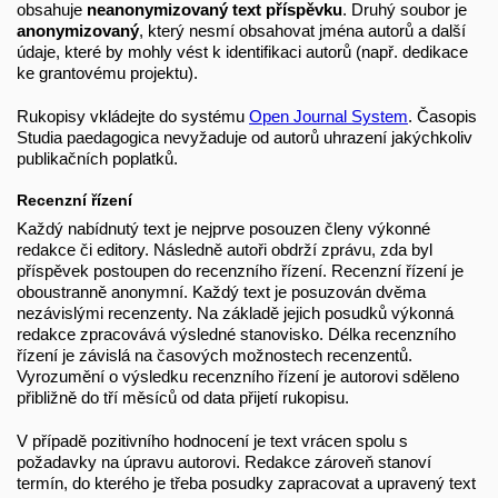
obsahuje
neanonymizovaný text příspěvku
. Druhý soubor je
anonymizovaný
, který nesmí obsahovat jména autorů a další
údaje, které by mohly vést k identifikaci autorů (např. dedikace
ke grantovému projektu).
Rukopisy vkládejte do systému
Open Journal System
. Časopis
Studia paedagogica nevyžaduje od autorů uhrazení jakýchkoliv
publikačních poplatků.
Recenzní řízení
Každý nabídnutý text je nejprve posouzen členy výkonné
redakce či editory. Následně autoři obdrží zprávu, zda byl
příspěvek postoupen do recenzního řízení. Recenzní řízení je
oboustranně anonymní. Každý text je posuzován dvěma
nezávislými recenzenty. Na základě jejich posudků výkonná
redakce zpracovává výsledné stanovisko. Délka recenzního
řízení je závislá na časových možnostech recenzentů.
Vyrozumění o výsledku recenzního řízení je autorovi sděleno
přibližně do tří měsíců od data přijetí rukopisu.
V případě pozitivního hodnocení je text vrácen spolu s
požadavky na úpravu autorovi. Redakce zároveň stanoví
termín, do kterého je třeba posudky zapracovat a upravený text