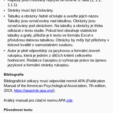
1.1.1).
Stránky musí být číslovány.
Tabulky a obrázky řádně očíslujte a uveďte jejich název.
Tabulky jsou označovány nad tabulkou. Obrázky jsou
označovány pod obrázkem. Na tabulky a obrázky je třeba
odkázat v textu studie. Pokud text obsahuje statistické
tabulky a grafy, přiložte je k textu ve formátu Excel s
příslušnou datovou tabulkou. Obrázky by měly být přiloženy v
tiskové kvalitě v samostatném souboru.
Autor je plně odpovědný za jazykovou a formální úroveň
rukopisu, která je jedním z dílčích kritérií celkového
hodnocení. Redakce časopisu si vyhrazuje právo na úpravu
jazykové a formální stránky rukopisu.
Bibliografie
Bibliografické odkazy musí odpovídat normě APA (Publication
Manual of the American Psychological Association, 7th edition,
2019,
https://apastyle.apa.org/
).
Krátký manuál pro citační normu APA
zde
.
Původnost textu