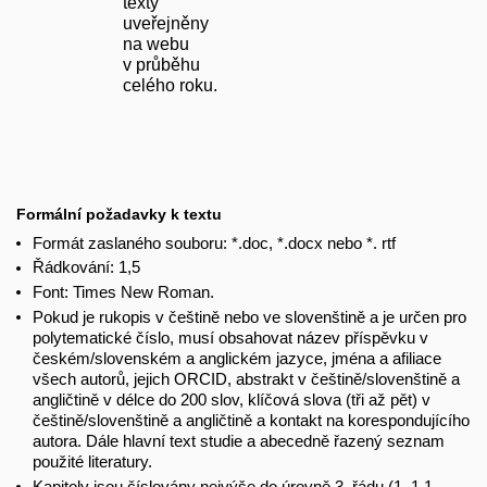
texty
uveřejněny
na webu
v průběhu
celého roku.
Formální požadavky k textu
Formát zaslaného souboru: *.doc, *.docx nebo *. rtf
Řádkování: 1,5
Font: Times New Roman.
Pokud je rukopis v češtině nebo ve slovenštině a je určen pro
polytematické číslo, musí obsahovat název příspěvku v
českém/slovenském a anglickém jazyce, jména a afiliace
všech autorů, jejich ORCID, abstrakt v češtině/slovenštině a
angličtině v délce do 200 slov, klíčová slova (tři až pět) v
češtině/slovenštině a angličtině a kontakt na korespondujícího
autora. Dále hlavní text studie a abecedně řazený seznam
použité literatury.
Kapitoly jsou číslovány nejvýše do úrovně 3. řádu (1, 1.1,