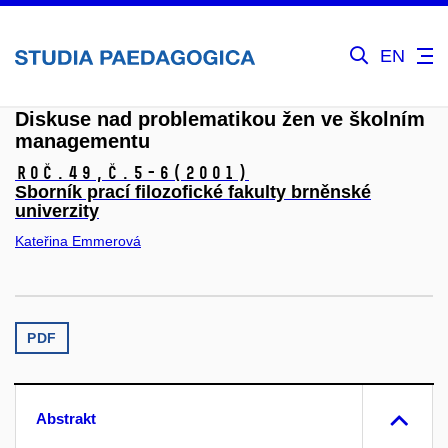
EN
Diskuse nad problematikou žen ve školním
managementu
Roč.49,
č.5-6
(2001)
Sborník prací filozofické fakulty brněnské
univerzity
Kateřina Emmerová
PDF
Abstrakt