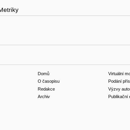
Metriky
Domů
Virtuální m
O časopisu
Podání pří
Redakce
Výzvy aut
Archiv
Publikační 