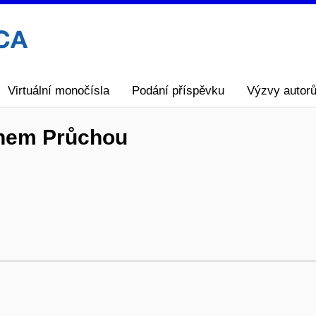
Virtuální monočísla
Podání příspěvku
Výzvy autor
anem Průchou