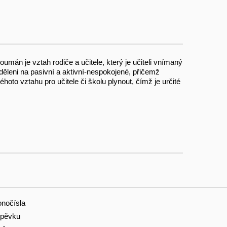
oumán je vztah rodiče a učitele, který je učiteli vnímaný
ěleni na pasivní a aktivní-nespokojené, přičemž
hoto vztahu pro učitele či školu plynout, čímž je určité
onočísla
spěvku