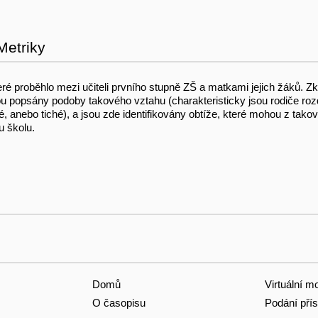
Metriky
teré proběhlo mezi učiteli prvního stupně ZŠ a matkami jejich žáků. Zk
 popsány podoby takového vztahu (charakteristicky jsou rodiče rozd
, anebo tiché), a jsou zde identifikovány obtíže, které mohou z takové
u školu.
Domů
Virtuální m
O časopisu
Podání pří