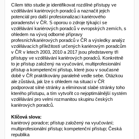
Cílem této studie je identifikovat rozdílné přístupy ve
vzdělávání kariérových poradců a naznačit jejich
potenciál pro další profesionalizaci kariérového
poradenství v ČR. S oporou o zdroje týkající se
vzdělávání kariérových poradců v evropských zemích, s
ohledem na vývoj odborné přípravy
profesních/kariérových poradců v ČR a výsledky analýz
vzdělávacích příležitostí určených kariérovým poradcům
v ČR v letech 2003, 2010 a 2017 jsou představeny tři
přístupy ve vzdělávání kariérových poradců. Konkrétně
to je přístup založený na vyučování, multiprofesionální
přístup a kompetenční přístup, které jsou v současné
době v ČR praktikovány paralelně vedle sebe. Otázkou
ale zůstává, jak lze s ohledem na situaci v ČR
podporovat silné stránky a eliminovat slabé stránky toho
kterého přístupu, a tím vytvořit co nejoptimálnější systém
vzdělávání pro velmi rozmanitou skupinu českých
kariérových poradců.
Klíčová slova:
kariérový poradce; přístup založený na vyučování;
multiprofesionální přístup; kompetenční přístup; Česká
republika