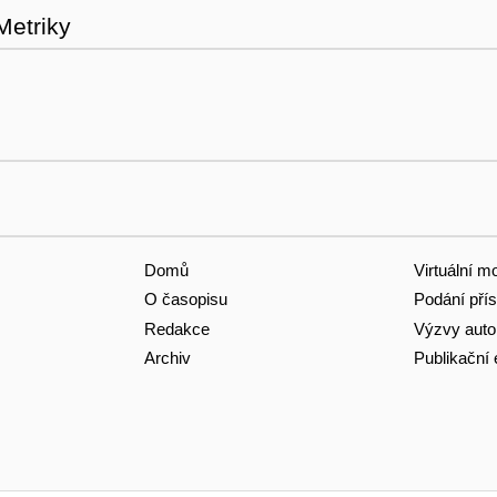
Metriky
Domů
Virtuální m
O časopisu
Podání pří
Redakce
Výzvy aut
Archiv
Publikační 