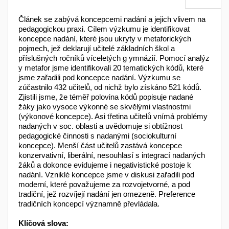
Článek se zabývá koncepcemi nadání a jejich vlivem na
pedagogickou praxi. Cílem výzkumu je identifikovat
koncepce nadání, které jsou ukryty v metaforických
pojmech, jež deklarují učitelé základních škol a
příslušných ročníků víceletých g ymnázií. Pomocí analýz
y metafor jsme identifikovali 20 tematických kódů, které
jsme zařadili pod koncepce nadání. Výzkumu se
zúčastnilo 432 učitelů, od nichž bylo získáno 521 kódů.
Zjistili jsme, že téměř polovina kódů popisuje nadané
žáky jako vysoce výkonné se skvělými vlastnostmi
(výkonové koncepce). Asi třetina učitelů vnímá problémy
nadaných v soc. oblasti a uvědomuje si obtížnost
pedagogické činnosti s nadanými (sociokulturní
koncepce). Menší část učitelů zastává koncepce
konzervativní, liberální, nesouhlasí s integrací nadaných
žáků a dokonce evidujeme i negativistické postoje k
nadání. Vzniklé koncepce jsme v diskusi zařadili pod
moderní, které považujeme za rozvojetvorné, a pod
tradiční, jež rozvíjejí nadání jen omezeně. Preference
tradičních koncepcí významně převládala.
Klíčová slova: