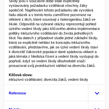
Školy jsou v současné době stále explicitněji
vystavovány požadavku vzdělávat všechny žáky
společně. Naplňování tohoto požadavku ale vyvolává
řadu otázek a v tomto textu zaměříme pozornost na
některé z těch, které souvisejí s heterogenitou žáků ve
škole. Odpovědi na vybrané otázky reprezentují pohled
úzkého vedení školy jako klíčového aktéra implementace
politiky inkluzivního vzdělávání do života jednotlivých
škol. Na datech z případové studie jedné základní školy,
která se explicitně nehlásí ke konceptu inkluzivního
vzdělávání, představíme, jak se úzké vedení školy staví
k diverzitě žákovské populace dané spádovou oblastí a
jaká témata z hlediska řízení a vedení školy vystupují do
popředí, když se vedení školy dlouhodobě snaží
prosazovat svůj proinkluzivní náhled na diverzitu žáků.
Klíčová slova:
inkluzivní vzdělávání; diverzita žáků; vedení školy
Reference